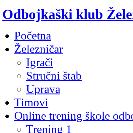
Odbojkaški klub Žele
Početna
Železničar
Igrači
Stručni štab
Uprava
Timovi
Online trening škole odb
Trening 1