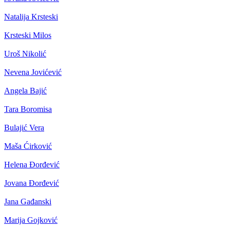
Natalija Krsteski
Krsteski Milos
Uroš Nikolić
Nevena Jovićević
Angela Bajić
Tara Boromisa
Bulajić Vera
Maša Ćirković
Helena Đorđević
Jovana Đorđević
Jana Gađanski
Marija Gojković