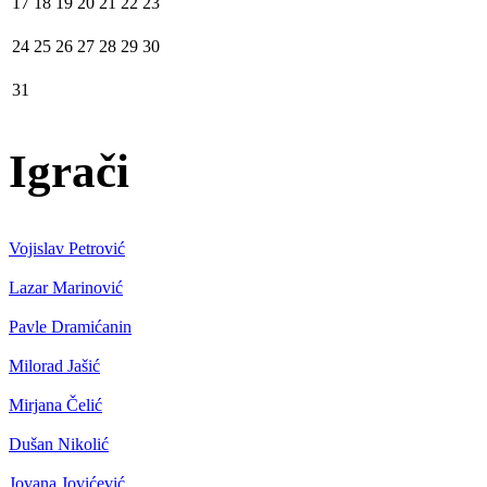
17
18
19
20
21
22
23
24
25
26
27
28
29
30
31
Igrači
Vojislav Petrović
Lazar Marinović
Pavle Dramićanin
Milorad Jašić
Mirjana Čelić
Dušan Nikolić
Jovana Jovićević