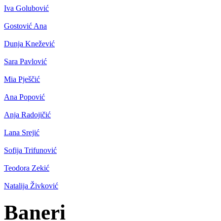
Iva Golubović
Gostović Ana
Dunja Knežević
Sara Pavlović
Mia Pješčić
Ana Popović
Anja Radojičić
Lana Srejić
Sofija Trifunović
Teodora Zekić
Natalija Živković
Baneri