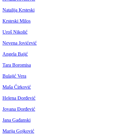
Natalija Krsteski
Krsteski Milos
Uroš Nikolić
Nevena Jovićević
Angela Bajić
Tara Boromisa
Bulajić Vera
Maša Ćirković
Helena Đorđević
Jovana Đorđević
Jana Gađanski
Marija Gojković