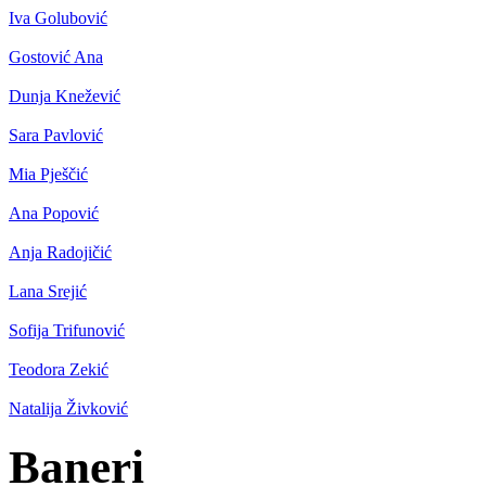
Iva Golubović
Gostović Ana
Dunja Knežević
Sara Pavlović
Mia Pješčić
Ana Popović
Anja Radojičić
Lana Srejić
Sofija Trifunović
Teodora Zekić
Natalija Živković
Baneri