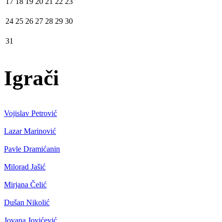
17
18
19
20
21
22
23
24
25
26
27
28
29
30
31
Igrači
Vojislav Petrović
Lazar Marinović
Pavle Dramićanin
Milorad Jašić
Mirjana Čelić
Dušan Nikolić
Jovana Jovićević