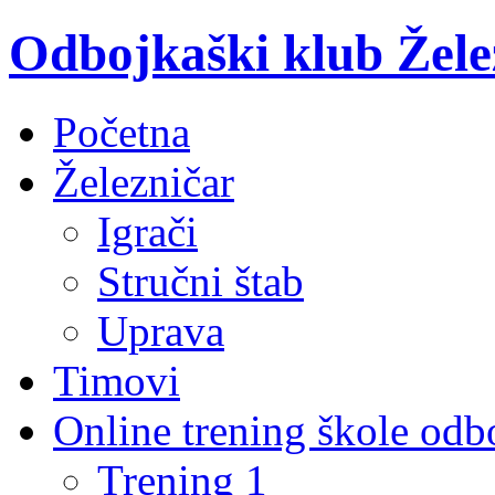
Odbojkaški klub Žele
Početna
Železničar
Igrači
Stručni štab
Uprava
Timovi
Online trening škole odb
Trening 1