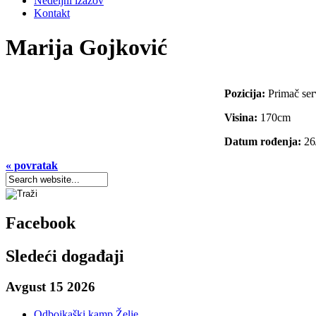
Nedeljni izazov
Kontakt
Marija Gojković
Pozicija:
Primač ser
Visina:
170cm
Datum rođenja:
26
« povratak
Facebook
Sledeći događaji
Avgust 15 2026
Odbojkaški kamp Želje