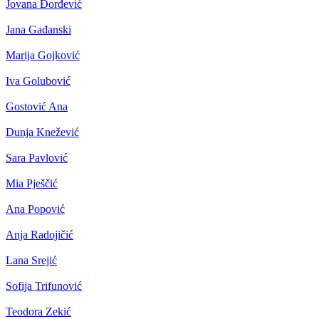
Jovana Đorđević
Jana Gađanski
Marija Gojković
Iva Golubović
Gostović Ana
Dunja Knežević
Sara Pavlović
Mia Pješčić
Ana Popović
Anja Radojičić
Lana Srejić
Sofija Trifunović
Teodora Zekić