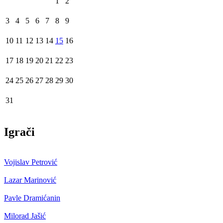
1
2
3
4
5
6
7
8
9
10
11
12
13
14
15
16
17
18
19
20
21
22
23
24
25
26
27
28
29
30
31
Igrači
Vojislav Petrović
Lazar Marinović
Pavle Dramićanin
Milorad Jašić