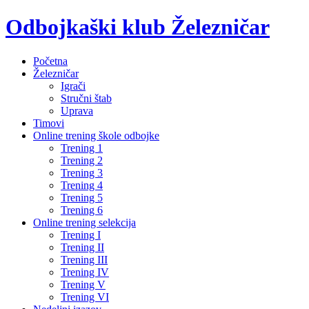
Odbojkaški klub Železničar
Početna
Železničar
Igrači
Stručni štab
Uprava
Timovi
Online trening škole odbojke
Trening 1
Trening 2
Trening 3
Trening 4
Trening 5
Trening 6
Online trening selekcija
Trening I
Trening II
Trening III
Trening IV
Trening V
Trening VI