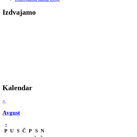
Izdvajamo
Kalendar
«
Avgust
»
P
U
S
Č
P
S
N