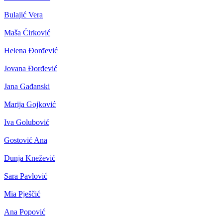
Bulajić Vera
Maša Ćirković
Helena Đorđević
Jovana Đorđević
Jana Gađanski
Marija Gojković
Iva Golubović
Gostović Ana
Dunja Knežević
Sara Pavlović
Mia Pješčić
Ana Popović