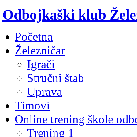
Odbojkaški klub Žele
Početna
Železničar
Igrači
Stručni štab
Uprava
Timovi
Online trening škole odb
Trening 1