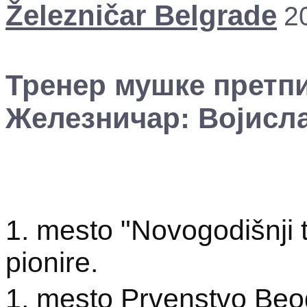
Železničar Belgrade
2
Тренер мушке претп
Железничар: Војисла
1. mesto "Novogodišnji 
pionire.
1. mesto Prvenstvo Beo