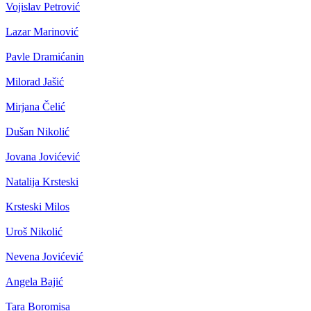
Vojislav Petrović
Lazar Marinović
Pavle Dramićanin
Milorad Jašić
Mirjana Čelić
Dušan Nikolić
Jovana Jovićević
Natalija Krsteski
Krsteski Milos
Uroš Nikolić
Nevena Jovićević
Angela Bajić
Tara Boromisa