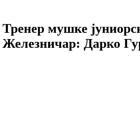
Тренер мушке јуниорск
Железничар: Дарко Гур