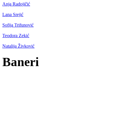
Anja Radojičić
Lana Srejić
Sofija Trifunović
Teodora Zekić
Natalija Živković
Baneri