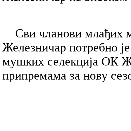
Сви чланови млађих м
Железничар потребно је 
мушких селекција ОК Ж
припремама за нову сез